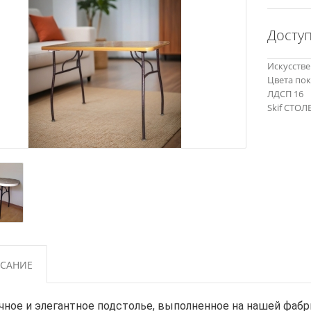
Досту
Искусств
Цвета по
ЛДСП 16
Skif СТ
дстолье
САНИЕ
чное и элегантное подстолье, выполненное на нашей фаб