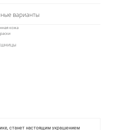
пные варианты
енная кожа
краски
ОЛЕШНИЦЫ
рике, станет настоящим украшением