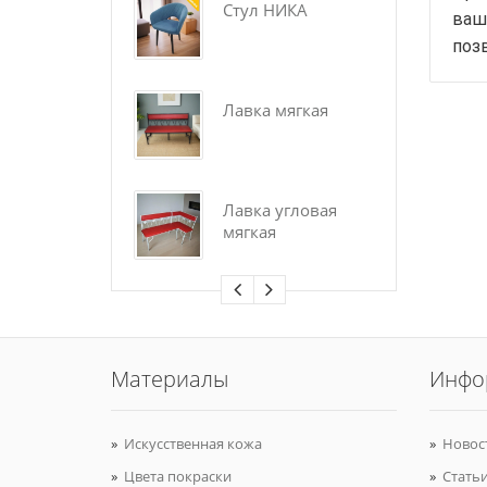
Стул НИКА
Ст
ваше
поз
Лавка мягкая
Ба
шк
ст
Лавка угловая
Ба
мягкая
шк
Материалы
Инфо
Искусственная кожа
Новос
Цвета покраски
Стать