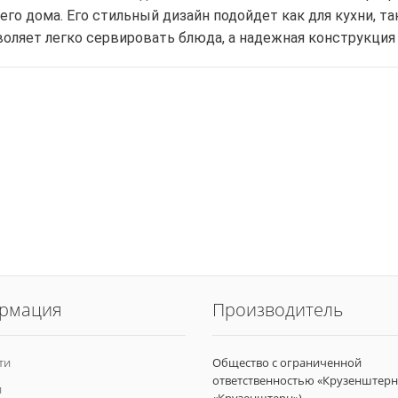
ол обеденный
го дома. Его стильный дизайн подойдет как для кухни, та
воляет легко сервировать блюда, а надежная конструкция
нкетка
ольная на двух
ойках
нкетка
ольная
рмация
Производитель
ти
Общество с ограниченной
ответственностью «Крузенштерн
и