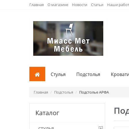
Главная
О магазине
Новости
Статьи
Наши рабо
Стулья
Подстолья
Кроват
Главная
Подстолья
Подстолье АРФА
По
Каталог
+
СТУЛЬЯ