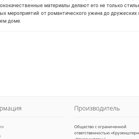
ол обеденный
ококачественные материалы делают его не только стильн
ых мероприятий: от романтического ужина до дружеских 
ем доме.
нкетка
ольная на двух
ойках
нкетка
ольная
рмация
Производитель
ти
Общество с ограниченной
ответственностью «Крузенштерн
и