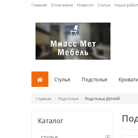
Главная
О магазине
Новости
Статьи
Наши рабо
Стулья
Подстолья
Кроват
Главная
Подстолья
Подстолье ДУНАЙ
По
Каталог
+
СТУЛЬЯ