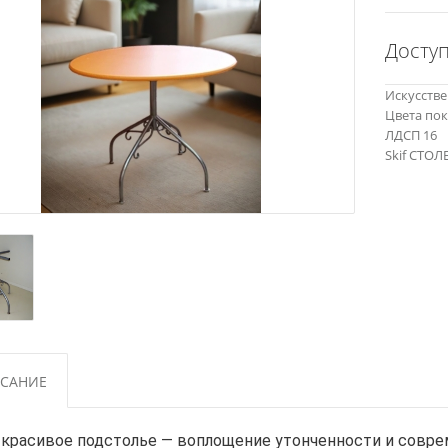
Досту
Искусств
Цвета по
ЛДСП 16
Skif СТ
дстолье
САНИЕ
 красивое подстолье — воплощение утонченности и соврем