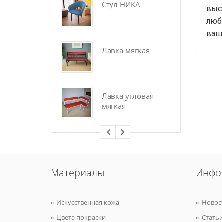
Стул НИКА
Ст
выс
люб
ваш
Лавка мягкая
Ба
шк
ст
Лавка угловая
Ба
мягкая
шк
Материалы
Инфо
Искусственная кожа
Новос
Цвета покраски
Стать