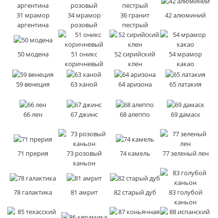
31 мрамор
34 мрамор
36 гранит
42 алюминий
аргентина
розовый
пестрый
50 модена
51 оникс
52 сирийский
54 мрамор
коричневый
клен
какао
59 венеция
63 ханой
64 аризона
65 латакия
66 лен
67 джинс
68 алеппо
69 дамаск
71 прерия
73 розовый
74 камель
77 зеленый лен
каньон
78 галактика
81 амрит
82 старый дуб
83 голубой
каньон