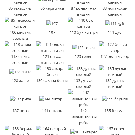
85 техасский
86 керамика
87 коньячная
88 испанский
каньон
вишня
каньон
106 мистик
107
110 бук кантри
111 дуб
светлый
118 оникс
121 ольха
123 гевея
127 белый узор
зеленый
миндальная
128 латте
130 сахара белая
133 дуглас
135 дуглас
светлый
темный
137 рива
141 янтарь
142
155 берилл
алюминиевая
рябь