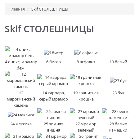
Главная
Skif СТОЛЕШНИЦЫ
Skif СТОЛЕШНИЦЫ
4 оникс, мрамор
6 бисер
8 асфальт
10 белый
беж.
12
14 каррара,
19 гранитная
23 бук
марокканский
серый мрамор
крошка
камень
24 мексика
25 зимняя
27 мрамор
28 белые
вишня
зеленый
камешки