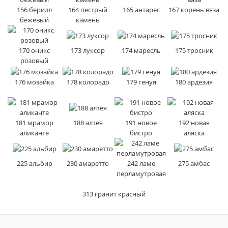
156 берилл
164 пестрый
165 антарес
167 корень вяза
бежевый
камень
170 оникс
173 луксор
174 маресль
175 тросник
розовый
176 мозайка
178 колорадо
179 генуя
180 ардезия
181 мрамор
188 алтея
191 новое
192 новая
аликанте
бистро
аляска
225 альбир
230 амаретто
242 ламе
275 амбас
перламутровая
313 гранит красный