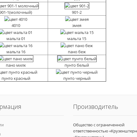
ол обеденный
901-1(молочный)
901-2
4010
змея
нкетка
ольная на двух
мальта 01
мальта 15
ойках
мальта 16
пано беж
нкетка
ольная
пано милк
пунто белый
пунто красный
пунто черный
рмация
Производитель
ти
Общество с ограниченной
ответственностью «Крузенштерн
и