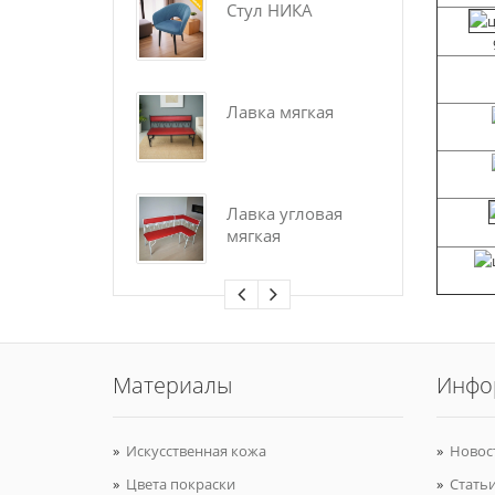
Стул НИКА
Ст
Лавка мягкая
Ба
шк
ст
Лавка угловая
Ба
мягкая
шк
Материалы
Инфо
Искусственная кожа
Новос
Цвета покраски
Стать