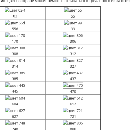
ние
: цвет на экране может немного отличаться от реального из-за ос
02
55
55d
99
170
306
308
312
314
327
385
437
445
470
604
612
дстолье
627
721
748
806